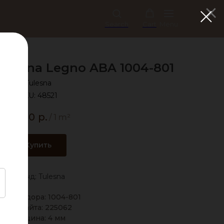
Search
Cart
Menu
ulesna Legno ABA 1004-801
Tulesna
SKU:
48521
4 080
р.
/
1 m²
Купить
Бренд: Tulesna
од вендора: 1004-801
Код сайта: 225062
Толщина: 4 мм