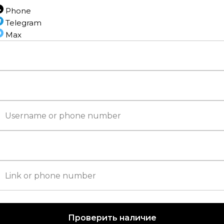
Phone
Напольные по
Telegram
Max
Тип соед
Фа
Проверить наличие