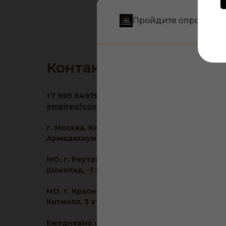
Пройдите опрос и по
Контакты
+7 985 6491516
empireofcomfort@yandex.ru
г. Москва, Кировоградская ул., 11, корп. 1, ТЦ
Армадахоум, 1 этаж
МО, г. Реутов, МКАД 2-й км, д. 2, ТРЦ
Шоколад, -1 этаж
МО, г. Красногорск, ул. Ленина, д. 2, ТЦ
Китмолл, 3 этаж
Ежедневно с 10:00 до 21:00