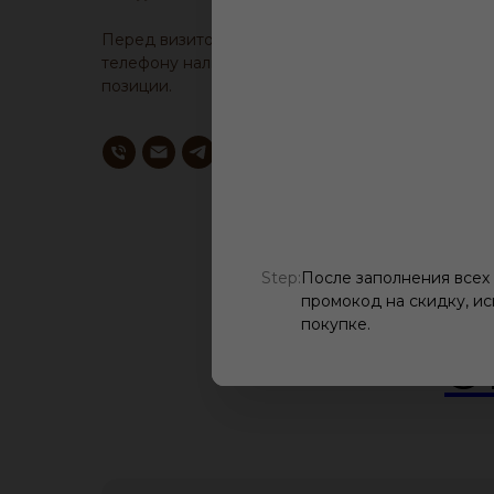
Перед визитом, уточните у менеджера по
телефону наличие образца понравившейся
позиции.
Step:
После заполнения всех
промокод на скидку, ис
покупке.
О