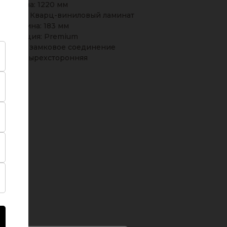
Длина: 1220 мм
крытия: Кварц-виниловый ламинат
Ширина: 183 мм
Коллекция: Premium
инения: замковое соединение
ска: четырехсторонняя