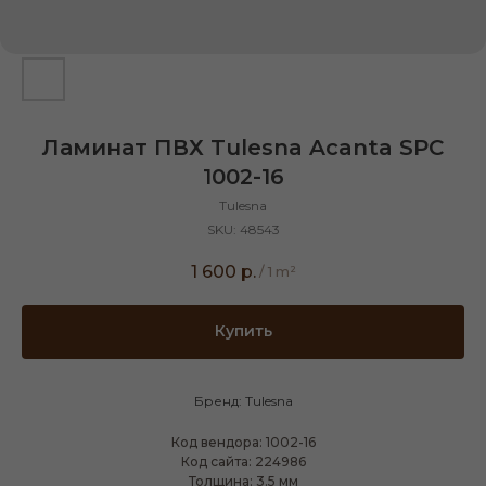
Ламинат ПВХ Tulesna Acanta SPC
1002-16
Tulesna
SKU:
48543
1 600
р.
/
1 m²
Купить
Бренд: Tulesna
Код вендора: 1002-16
Код сайта: 224986
Толщина: 3.5 мм