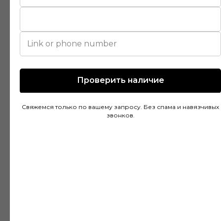
помогли подобрать идеальный вариант для
моей квартиры. Цены адекватные, а
качество товара на высоте. Доставка была
быстрой и аккуратной, монтаж тоже прошел
без проблем благодаря рекомендациям
специалистов.
Проверить наличие
Свяжемся только по вашему запросу. Без спама и навязчивых
Дмитрий Горбачев
звонков.
10 апреля
Сделали заказ в Ставропольский край!
Очень граматные консультанты и
руководитель!Быстрая доставка, всё
хорошо упакованно!Отличное качество,
цвет что и выбирали👍Будем ещё