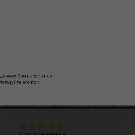
 данных Вам высветится
пользуйте его при
тзывы наших клиент
Сделали заказ в