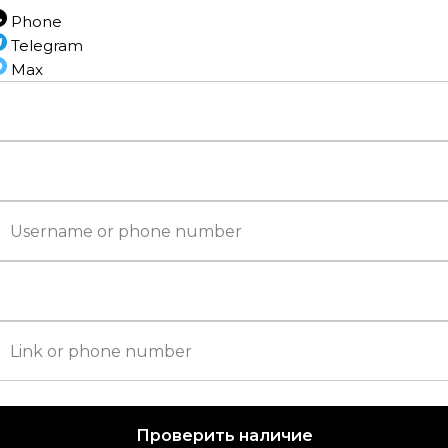
Phone
Напольные по
Telegram
Max
К
Тип соед
Фа
Проверить наличие