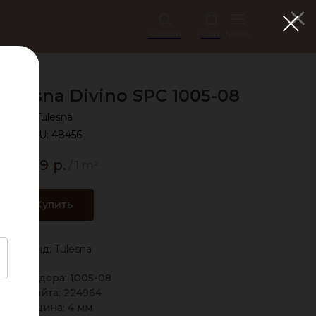
Search
Cart
Menu
ulesna Divino SPC 1005-08
Tulesna
SKU:
48456
2 499
р.
/
1 m²
Купить
Бренд: Tulesna
Код вендора: 1005-08
Код сайта: 224964
Толщина: 4 мм