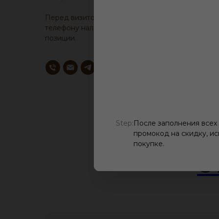
Перед визитом, уточните у менеджера по
телефону наличие образца понравившейся
позиции.
Step:
После заполнения всех
промокод на скидку, ис
покупке.
О