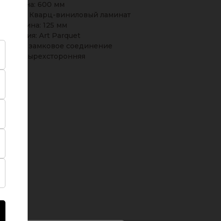
Длина: 600 мм
крытия: Кварц-виниловый ламинат
Ширина: 125 мм
оллекция: Art Parquet
инения: замковое соединение
ска: четырехсторонняя