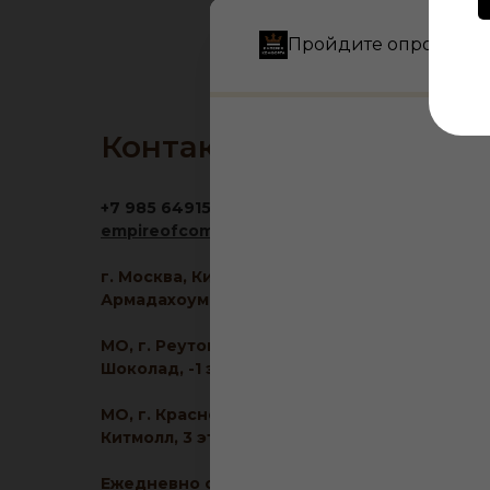
Пройдите опрос и по
Контакты
+7 985 6491516
empireofcomfort@yandex.ru
г. Москва, Кировоградская ул., 11, корп. 1, ТЦ
Армадахоум, 1 этаж
МО, г. Реутов, МКАД 2-й км, д. 2, ТРЦ
Шоколад, -1 этаж
МО, г. Красногорск, ул. Ленина, д. 2, ТЦ
Китмолл, 3 этаж
Ежедневно с 10:00 до 21:00