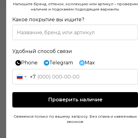
Напишите бренд, оттенок, коллекцию или артикул – проверим
наличие и подскажем подходящие варианты.
Какое покрытие вы ищите?
Отзывы наших клиентов
Удобный способ связи
Phone
Telegram
Max
Покупал напольное покрытие в этом
магазине и остался доволен. Консультанты
+7
действительно разбираются в своем деле и
помогли подобрать идеальный вариант для
моей квартиры. Цены адекватные, а
Проверить наличие
качество товара на высоте. Доставка была
быстрой и аккуратной, монтаж тоже прошел
Свяжемся только по вашему запросу. Без спама и навязчивых
без проблем благодаря рекомендациям
звонков.
специалистов.