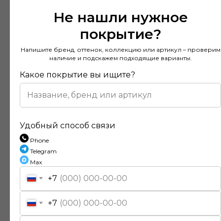
Не нашли нужное
покрытие?
Напишите бренд, оттенок, коллекцию или артикул – проверим
наличие и подскажем подходящие варианты.
Какое покрытие вы ищите?
Удобный способ связи
Phone
Telegram
Отзывы наших клиентов
Max
+7
Покупал напольное покрытие в этом
+7
магазине и остался доволен. Консультанты
действительно разбираются в своем деле и