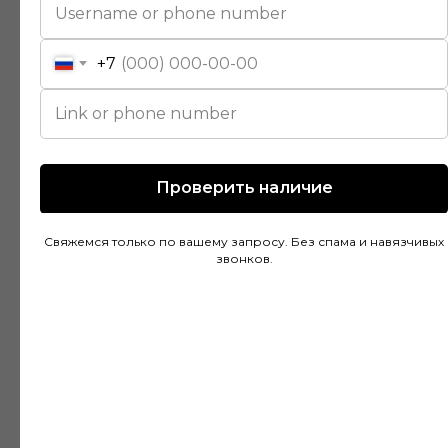
помогли подобрать идеальный вариант для
моей квартиры. Цены адекватные, а
+7
качество товара на высоте. Доставка была
быстрой и аккуратной, монтаж тоже прошел
без проблем благодаря рекомендациям
специалистов.
Проверить наличие
Дмитрий Горбачев
Свяжемся только по вашему запросу. Без спама и навязчивых
10 апреля
звонков.
Сделали заказ в Ставропольский край!
Очень граматные консультанты и
руководитель!Быстрая доставка, всё
хорошо упакованно!Отличное качество,
цвет что и выбирали👍Будем ещё