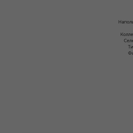
Наполь
Колле
Сел
Ти
Фа