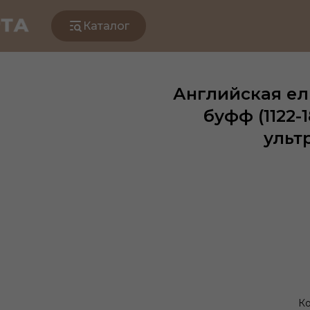
Каталог
Английская ел
буфф (1122-
ульт
Ко