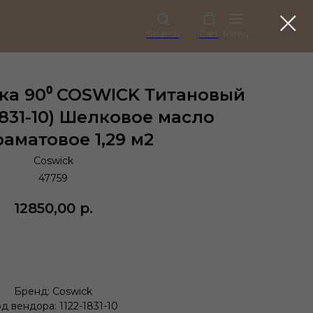
Search
Cart
Menu
ка 90⁰ COSWICK Титановый
1831-10) Шелковое масло
раматовое 1,29 м2
Coswick
47759
12850,00
р.
Купить
Бренд: Coswick
д вендора: 1122-1831-10