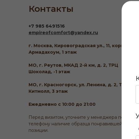
Контакты
+7 985 6491516
empireofcomfort@yandex.ru
г. Москва, Кировоградская ул., 11, корп. 1, ТЦ
Армадахоум, 1 этаж
МО, г. Реутов, МКАД 2-й км, д. 2, ТРЦ
Шоколад, -1 этаж
МО, г. Красногорск, ул. Ленина, д. 2, ТЦ
Китмолл, 3 этаж
Ежедневно с 10:00 до 21:00
Перед визитом, уточните у менеджера по
телефону наличие образца понравившейся
позиции.