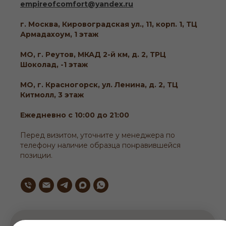
empireofcomfort@yandex.ru
г. Москва, Кировоградская ул., 11, корп. 1, ТЦ
Армадахоум, 1 этаж
МО, г. Реутов, МКАД 2-й км, д. 2, ТРЦ
Шоколад, -1 этаж
МО, г. Красногорск, ул. Ленина, д. 2, ТЦ
Китмолл, 3 этаж
Ежедневно с 10:00 до 21:00
Перед визитом, уточните у менеджера по
телефону наличие образца понравившейся
позиции.