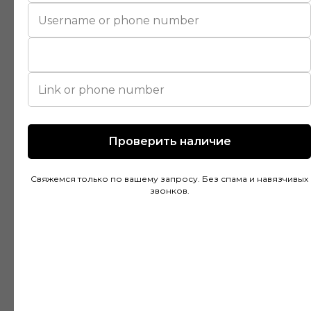
Покупал напольное покрытие в этом
магазине и остался доволен. Консультанты
действительно разбираются в своем деле и
помогли подобрать идеальный вариант для
моей квартиры. Цены адекватные, а
качество товара на высоте. Доставка была
быстрой и аккуратной, монтаж тоже прошел
без проблем благодаря рекомендациям
Проверить наличие
специалистов.
Свяжемся только по вашему запросу. Без спама и навязчивых
звонков.
Дмитрий Горбачев
10 апреля
Сделали заказ в Ставропольский край!
Очень граматные консультанты и