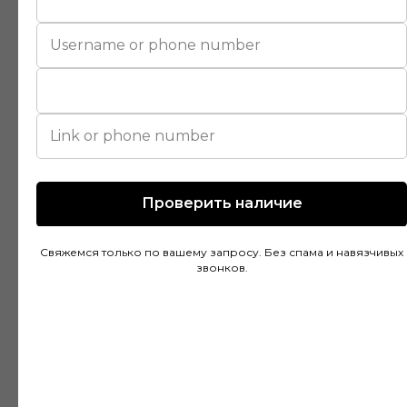
Покупал напольное покрытие в этом
магазине и остался доволен. Консультанты
действительно разбираются в своем деле и
помогли подобрать идеальный вариант для
моей квартиры. Цены адекватные, а
качество товара на высоте. Доставка была
быстрой и аккуратной, монтаж тоже прошел
без проблем благодаря рекомендациям
специалистов.
Проверить наличие
Свяжемся только по вашему запросу. Без спама и навязчивых
Дмитрий Горбачев
звонков.
10 апреля
Сделали заказ в Ставропольский край!
Очень граматные консультанты и