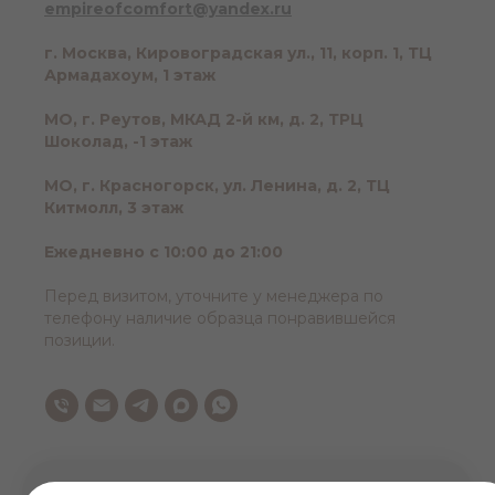
empireofcomfort@yandex.ru
г. Москва, Кировоградская ул., 11, корп. 1, ТЦ
Армадахоум, 1 этаж
МО, г. Реутов, МКАД 2-й км, д. 2, ТРЦ
Шоколад, -1 этаж
МО, г. Красногорск, ул. Ленина, д. 2, ТЦ
Китмолл, 3 этаж
Ежедневно с 10:00 до 21:00
Перед визитом, уточните у менеджера по
телефону наличие образца понравившейся
позиции.