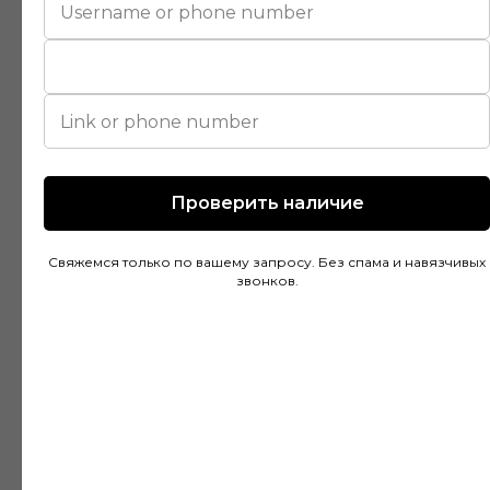
магазине и остался доволен. Консультанты
действительно разбираются в своем деле и
помогли подобрать идеальный вариант для
моей квартиры. Цены адекватные, а
качество товара на высоте. Доставка была
быстрой и аккуратной, монтаж тоже прошел
без проблем благодаря рекомендациям
специалистов.
Проверить наличие
Свяжемся только по вашему запросу. Без спама и навязчивых
звонков.
Дмитрий Горбачев
10 апреля
Сделали заказ в Ставропольский край!
Очень граматные консультанты и
руководитель!Быстрая доставка, всё