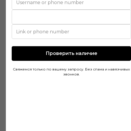
магазине и остался доволен. Консультанты
действительно разбираются в своем деле и
помогли подобрать идеальный вариант для
моей квартиры. Цены адекватные, а
качество товара на высоте. Доставка была
быстрой и аккуратной, монтаж тоже прошел
без проблем благодаря рекомендациям
специалистов.
Проверить наличие
Свяжемся только по вашему запросу. Без спама и навязчивых
Дмитрий Горбачев
звонков.
10 апреля
Сделали заказ в Ставропольский край!
Очень граматные консультанты и
руководитель!Быстрая доставка, всё
хорошо упакованно!Отличное качество,