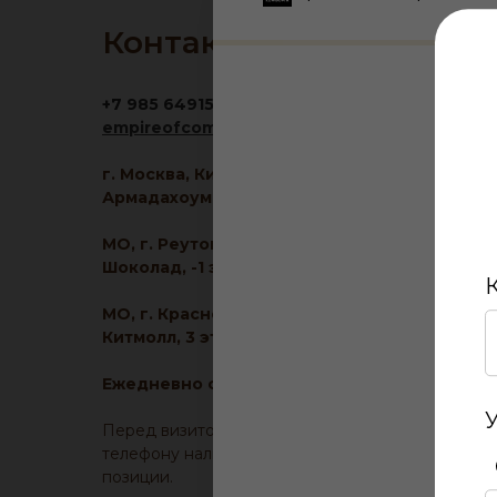
Контакты
+7 985 6491516
empireofcomfort@yandex.ru
г. Москва, Кировоградская ул., 11, корп. 1, ТЦ
Армадахоум, 1 этаж
МО, г. Реутов, МКАД 2-й км, д. 2, ТРЦ
Шоколад, -1 этаж
МО, г. Красногорск, ул. Ленина, д. 2, ТЦ
Китмолл, 3 этаж
Ежедневно с 10:00 до 21:00
Перед визитом, уточните у менеджера по
телефону наличие образца понравившейся
позиции.