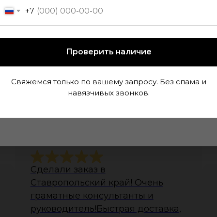
+7
Проверить наличие
Свяжемся только по вашему запросу. Без спама и
навязчивых звонков.
 данных Вам высветится
пользуйте его при
тзывы наших клиент
Сделали заказ в
Ставропольский край! Очень
граматные консультанты и
руководитель!Быстрая доставка,