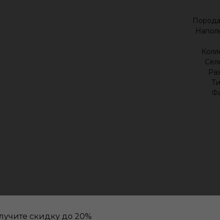
Порода
Наполь
Колл
Сел
Раз
Ти
Фа
лучите скидку до 20%