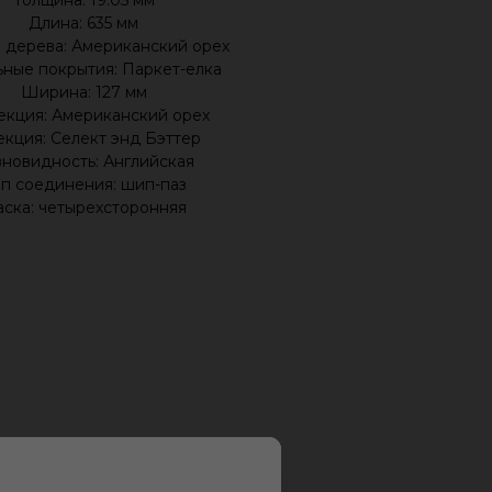
Толщина: 19.05 мм
Длина: 635 мм
 дерева: Американский орех
ные покрытия: Паркет-елка
Ширина: 127 мм
екция: Американский орех
екция: Селект энд Бэттер
новидность: Английская
п соединения: шип-паз
ска: четырехсторонняя