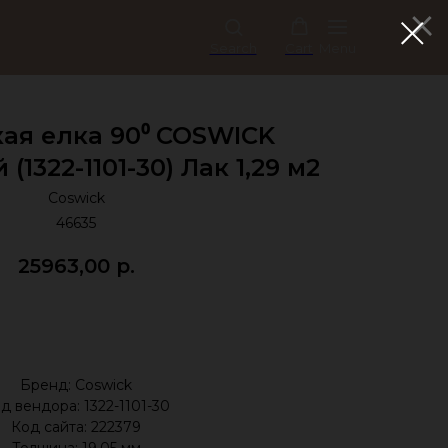
Search
Cart
Menu
ая елка 90⁰ COSWICK
1322-1101-30) Лак 1,29 м2
Coswick
46635
25963,00
р.
Купить
Бренд: Coswick
д вендора: 1322-1101-30
Код сайта: 222379