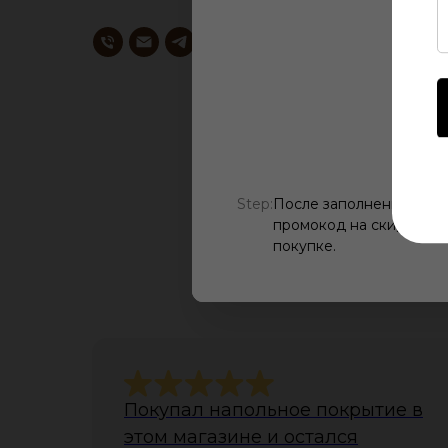
Step:
После заполнения всех
промокод на скидку, ис
О
покупке.
Покупал напольное покрытие в
этом магазине и остался