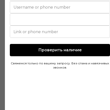
Покупал напольное покрытие в этом
магазине и остался доволен. Консультанты
действительно разбираются в своем деле и
помогли подобрать идеальный вариант для
моей квартиры. Цены адекватные, а
качество товара на высоте. Доставка была
быстрой и аккуратной, монтаж тоже прошел
без проблем благодаря рекомендациям
Проверить наличие
специалистов.
Свяжемся только по вашему запросу. Без спама и навязчивых
звонков.
Дмитрий Горбачев
10 апреля
Сделали заказ в Ставропольский край!
Очень граматные консультанты и