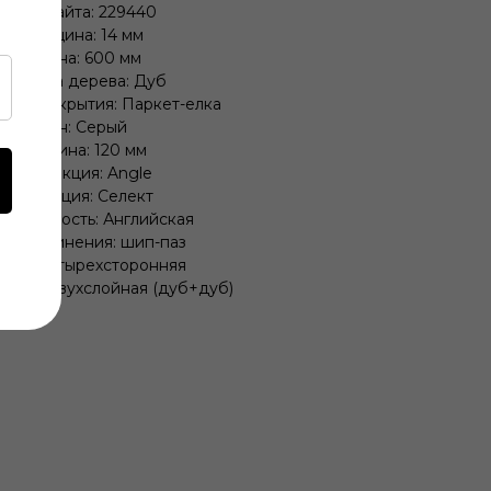
Код сайта: 229440
Толщина: 14 мм
Длина: 600 мм
Порода дерева: Дуб
ные покрытия: Паркет-елка
Тон: Серый
Ширина: 120 мм
Коллекция: Angle
Селекция: Селект
новидность: Английская
п соединения: шип-паз
ска: четырехсторонняя
кция: Двухслойная (дуб+дуб)