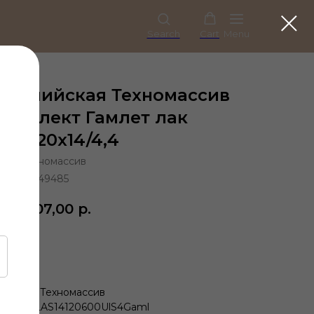
Search
Cart
Menu
 Английская Техномассив
б Селект Гамлет лак
00х120х14/4,4
Техномассив
49485
6407,00
р.
Купить
Бренд: Техномассив
дора: TLAS14120600UlS4Gaml