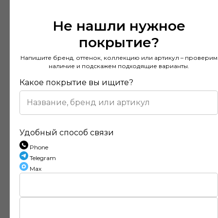
Не нашли нужное
покрытие?
Напишите бренд, оттенок, коллекцию или артикул – проверим
наличие и подскажем подходящие варианты.
Какое покрытие вы ищите?
Удобный способ связи
Phone
Telegram
Отзывы наших клиентов
Max
Покупал напольное покрытие в этом