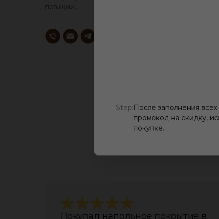
позиции.
Step:
После заполнения всех
промокод на скидку, ис
О
покупке.
Покупал напольное покрытие в