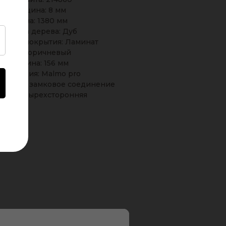
Толщина: 8 мм
Длина: 1380 мм
Порода дерева: Дуб
льные покрытия: Ламинат
Тон: Коричневый
Ширина: 156 мм
Коллекция: Malmo pro
инения: замковое соединение
ска: четырехсторонняя