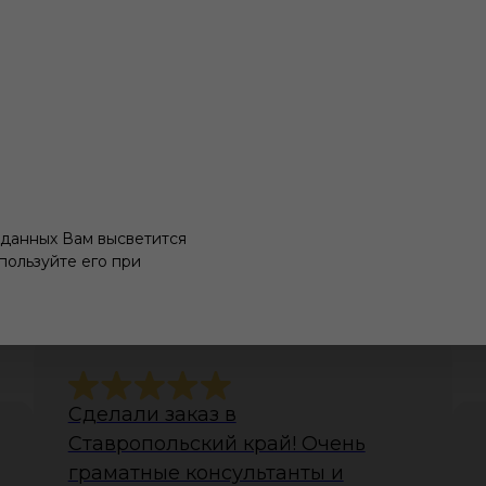
 данных Вам высветится
пользуйте его при
тзывы наших клиент
Сделали заказ в
Ставропольский край! Очень
граматные консультанты и