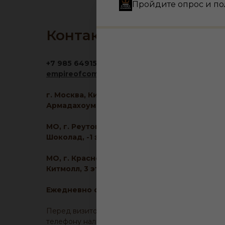
Пройдите опрос и по
Контакты
+7 985 6491516
empireofcomfort@yandex.ru
г. Москва, Кировоградская ул., 11, корп. 1, ТЦ
Армадахоум, 1 этаж
МО, г. Реутов, МКАД 2-й км, д. 2, ТРЦ
Шоколад, -1 этаж
МО, г. Красногорск, ул. Ленина, д. 2, ТЦ
Китмолл, 3 этаж
Ежедневно с 10:00 до 21:00
Перед визитом, уточните у менеджера по
телефону наличие образца понравившейся