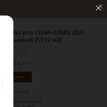
Search
Cart
Menu
Malmo pro L1258-03582 Дуб
оричневый (1,722 м2)
Pergo
SKU:
40520
2 100
р.
/
1 m²
Купить
Бренд: Pergo
д вендора: L1258-03582
Код сайта: 214860