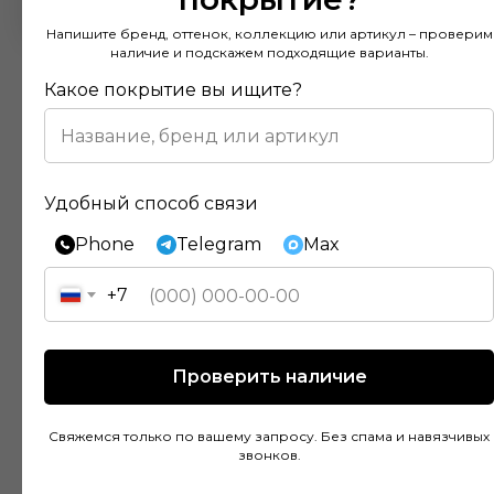
Напишите бренд, оттенок, коллекцию или артикул – проверим
наличие и подскажем подходящие варианты.
Какое покрытие вы ищите?
Отзывы наших клиентов
Удобный способ связи
Phone
Telegram
Max
Покупал напольное покрытие в этом
+7
магазине и остался доволен. Консультанты
действительно разбираются в своем деле и
помогли подобрать идеальный вариант для
Проверить наличие
моей квартиры. Цены адекватные, а
качество товара на высоте. Доставка была
быстрой и аккуратной, монтаж тоже прошел
Свяжемся только по вашему запросу. Без спама и навязчивых
звонков.
без проблем благодаря рекомендациям
специалистов.