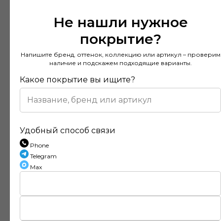
Не нашли нужное
покрытие?
Напишите бренд, оттенок, коллекцию или артикул – проверим
наличие и подскажем подходящие варианты.
Какое покрытие вы ищите?
Удобный способ связи
Phone
Telegram
Отзывы наших клиентов
Max
Покупал напольное покрытие в этом
магазине и остался доволен. Консультанты