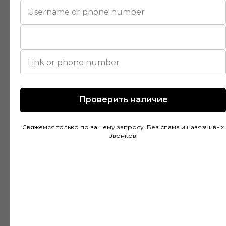
действительно разбираются в своем деле и
помогли подобрать идеальный вариант для
моей квартиры. Цены адекватные, а
качество товара на высоте. Доставка была
быстрой и аккуратной, монтаж тоже прошел
без проблем благодаря рекомендациям
специалистов.
Проверить наличие
Дмитрий Горбачев
Свяжемся только по вашему запросу. Без спама и навязчивых
10 апреля
звонков.
Сделали заказ в Ставропольский край!
Очень граматные консультанты и
руководитель!Быстрая доставка, всё
хорошо упакованно!Отличное качество,