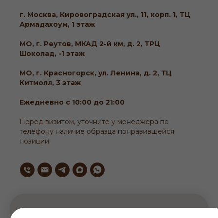
г. Москва, Кировоградская ул., 11, корп. 1, ТЦ
Армадахоум, 1 этаж
МО, г. Реутов, МКАД 2-й км, д. 2, ТРЦ
Шоколад, -1 этаж
МО, г. Красногорск, ул. Ленина, д. 2, ТЦ
Китмолл, 3 этаж
Ежедневно с 10:00 до 21:00
Перед визитом, уточните у менеджера по
телефону наличие образца понравившейся
позиции.