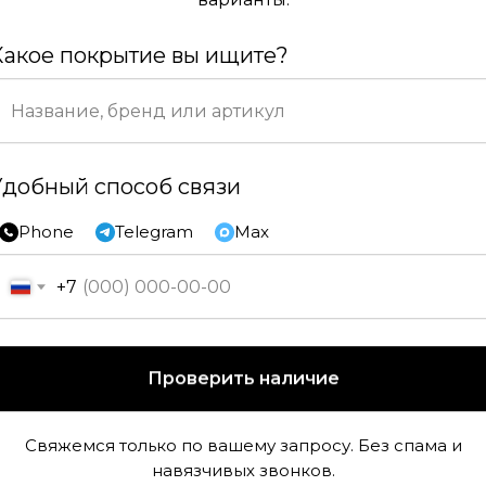
Какое покрытие вы ищите?
Удобный способ связи
Phone
Telegram
Max
тзывы наших клиент
+7
Проверить наличие
Сделали заказ в
Свяжемся только по вашему запросу. Без спама и
Ставропольский край! Очень
навязчивых звонков.
граматные консультанты и