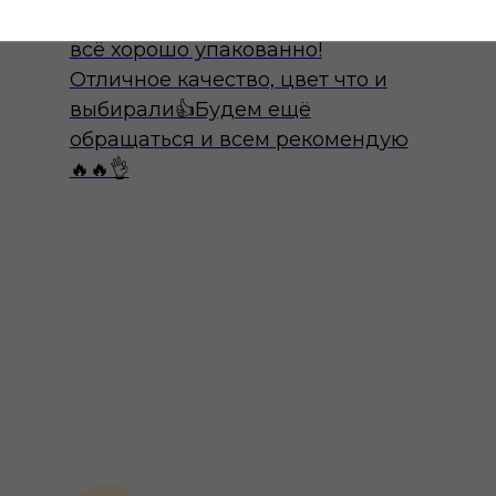
руководитель!Быстрая доставка,
всё хорошо упакованно!
Отличное качество, цвет что и
выбирали👍Будем ещё
обращаться и всем рекомендую
🔥🔥👌