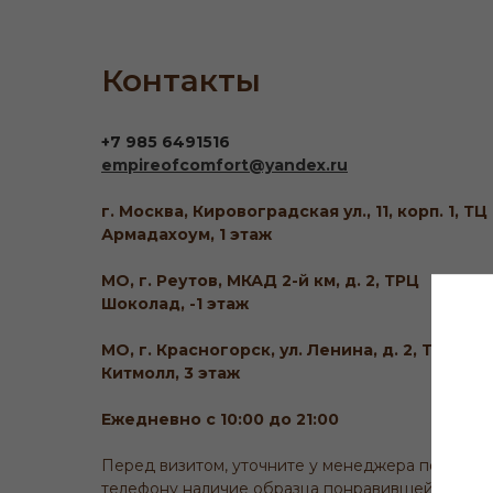
Контакты
+7 985 6491516
empireofcomfort@yandex.ru
г. Москва, Кировоградская ул., 11, корп. 1, ТЦ
Армадахоум, 1 этаж
МО, г. Реутов, МКАД 2-й км, д. 2, ТРЦ
Шоколад, -1 этаж
МО, г. Красногорск, ул. Ленина, д. 2, ТЦ
Китмолл, 3 этаж
Ежедневно с 10:00 до 21:00
Перед визитом, уточните у менеджера по
телефону наличие образца понравившейся