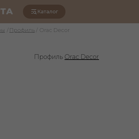
Каталог
ры
/
Профиль
/
Orac Decor
Профиль
Orac Decor