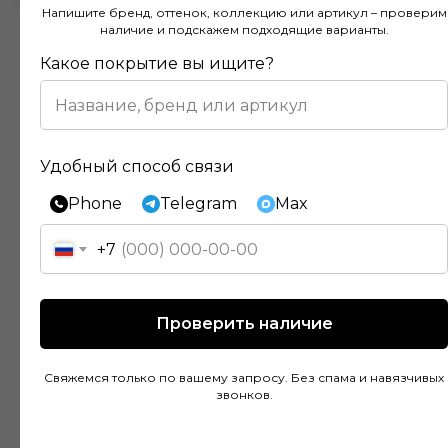
Напишите бренд, оттенок, коллекцию или артикул – проверим
наличие и подскажем подходящие варианты.
Какое покрытие вы ищите?
Отзывы наших клиентов
Удобный способ связи
Phone
Telegram
Max
Покупал напольное покрытие в этом
магазине и остался доволен. Консультанты
+7
действительно разбираются в своем деле и
помогли подобрать идеальный вариант для
моей квартиры. Цены адекватные, а
Проверить наличие
качество товара на высоте. Доставка была
быстрой и аккуратной, монтаж тоже прошел
Свяжемся только по вашему запросу. Без спама и навязчивых
без проблем благодаря рекомендациям
звонков.
специалистов.