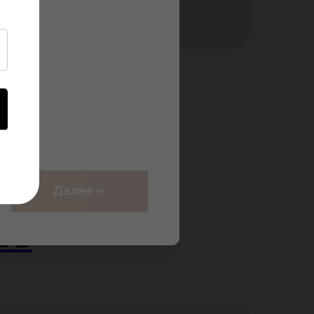
Далее
ов