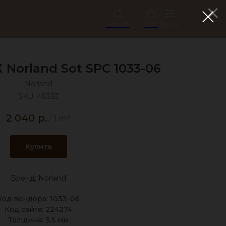
Search
Cart
Menu
Norland Sot SPC 1033-06
Norland
SKU:
48393
2 040
р.
/
1 m²
Купить
Бренд: Norland
Код вендора: 1033-06
Код сайта: 224274
Толщина: 3.5 мм