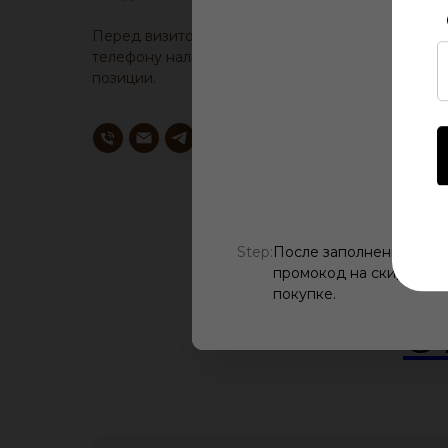
Перед визитом, уточните у менеджера по
телефону наличие образца понравившейся
позиции.
Step:
После заполнения всех
промокод на скидку, ис
покупке.
О