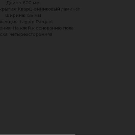
Длина: 600 мм
крытия: Кварц-виниловый ламинат
Ширина: 125 мм
ллекция: Lagom Parquet
ения: На клей к основанию пола
ска: четырехсторонняя