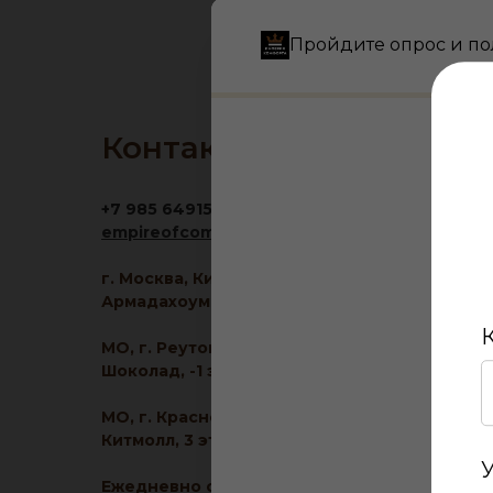
Пройдите опрос и по
Контакты
+7 985 6491516
empireofcomfort@yandex.ru
г. Москва, Кировоградская ул., 11, корп. 1, ТЦ
Армадахоум, 1 этаж
МО, г. Реутов, МКАД 2-й км, д. 2, ТРЦ
Шоколад, -1 этаж
МО, г. Красногорск, ул. Ленина, д. 2, ТЦ
Китмолл, 3 этаж
Ежедневно с 10:00 до 21:00