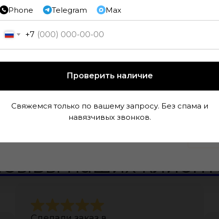
Phone
Telegram
Max
+7
Проверить наличие
Свяжемся только по вашему запросу. Без спама и
навязчивых звонков.
 данных Вам высветится
пользуйте его при
тзывы наших клиент
Сделали заказ в