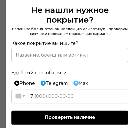
Не нашли нужное
покрытие?
Напишите бренд, оттенок, коллекцию или артикул – проверим
наличие и подскажем подходящие варианты.
Какое покрытие вы ищите?
Удобный способ связи
Phone
Telegram
Max
Отзывы наших клиентов
+7
Покупал напольное покрытие в этом
Проверить наличие
магазине и остался доволен. Консультанты
действительно разбираются в своем деле и