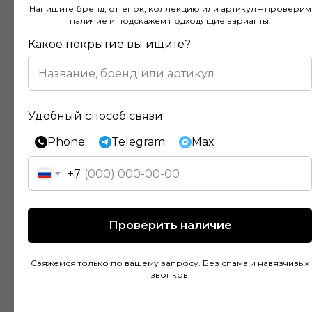
Напишите бренд, оттенок, коллекцию или артикул – проверим
наличие и подскажем подходящие варианты.
Какое покрытие вы ищите?
Отзывы наших клиентов
Удобный способ связи
Phone
Telegram
Max
Покупал напольное покрытие в этом
магазине и остался доволен. Консультанты
+7
действительно разбираются в своем деле и
помогли подобрать идеальный вариант для
моей квартиры. Цены адекватные, а
Проверить наличие
качество товара на высоте. Доставка была
быстрой и аккуратной, монтаж тоже прошел
Свяжемся только по вашему запросу. Без спама и навязчивых
без проблем благодаря рекомендациям
звонков.
специалистов.