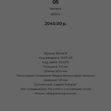
05
Norland
48394
2040,00
р.
Купить
Бренд: Norland
Код вендора: 1033-05
Код сайта: 224275
Толщина: 3.5 мм
Длина: 600 мм
Напольные покрытия: Кварц-виниловый ламинат
Ширина: 125 мм
Коллекция: Lagom Parquet
Тип соединения: На клей к основанию пола
Фаска: четырехсторонняя