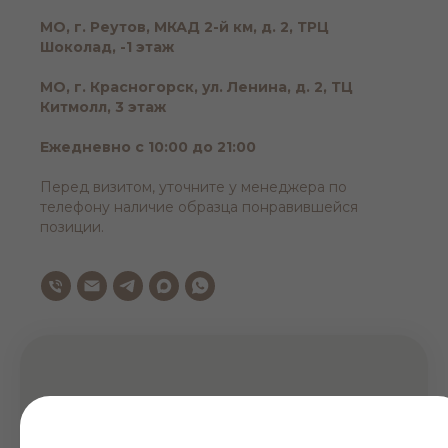
МО, г. Реутов, МКАД 2-й км, д. 2, ТРЦ
Шоколад, -1 этаж
МО, г. Красногорск, ул. Ленина, д. 2, ТЦ
Китмолл, 3 этаж
Ежедневно с 10:00 до 21:00
Перед визитом, уточните у менеджера по
телефону наличие образца понравившейся
позиции.