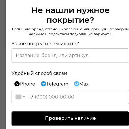
Не нашли нужное
покрытие?
Напишите бренд, оттенок, коллекцию или артикул – проверим
наличие и подскажем подходящие варианты.
Какое покрытие вы ищите?
Удобный способ связи
Phone
Telegram
Max
Отзывы наших клиентов
+7
Покупал напольное покрытие в этом
Проверить наличие
магазине и остался доволен. Консультанты
действительно разбираются в своем деле и