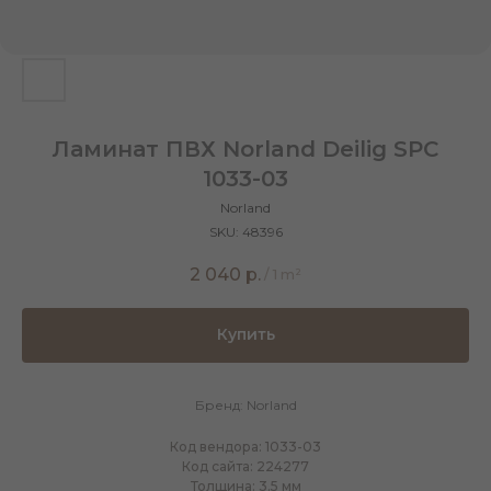
Ламинат ПВХ Norland Deilig SPC
1033-03
Norland
SKU:
48396
2 040
р.
/
1 m²
Купить
Бренд: Norland
Код вендора: 1033-03
Код сайта: 224277
Толщина: 3.5 мм