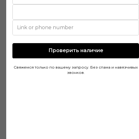
помогли подобрать идеальный вариант для
моей квартиры. Цены адекватные, а
качество товара на высоте. Доставка была
быстрой и аккуратной, монтаж тоже прошел
без проблем благодаря рекомендациям
специалистов.
Проверить наличие
Свяжемся только по вашему запросу. Без спама и навязчивых
Дмитрий Горбачев
звонков.
10 апреля
Сделали заказ в Ставропольский край!
Очень граматные консультанты и
руководитель!Быстрая доставка, всё
хорошо упакованно!Отличное качество,
цвет что и выбирали👍Будем ещё