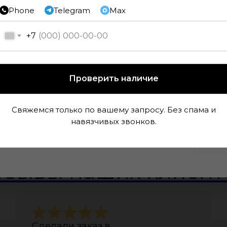
Phone
Telegram
Max
+7
Проверить наличие
Свяжемся только по вашему запросу. Без спама и
навязчивых звонков.
 данных Вам высветится
пользуйте его при
тзывы наших клиент
Сделали заказ в