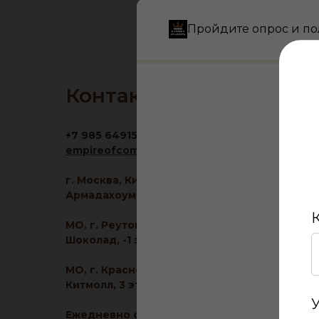
Пройдите опрос и по
Контакты
+7 985 6491516
empireofcomfort@yandex.ru
г. Москва, Кировоградская ул., 11, корп. 1, ТЦ
Армадахоум, 1 этаж
МО, г. Реутов, МКАД 2-й км, д. 2, ТРЦ
Шоколад, -1 этаж
МО, г. Красногорск, ул. Ленина, д. 2, ТЦ
Китмолл, 3 этаж
Ежедневно с 10:00 до 21:00