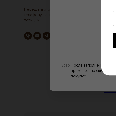
Перед визитом, уточните у менеджера по
телефону наличие образца понравившейся
позиции.
Step:
После заполнения всех
промокод на скидку, ис
покупке.
О