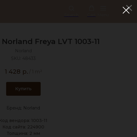
Search
Cart
Menu
Norland Freya LVT 1003-11
Norland
SKU:
48433
1 428
р.
/
1 m²
Купить
Бренд: Norland
Код вендора: 1003-11
Код сайта: 224900
Толщина: 2 мм