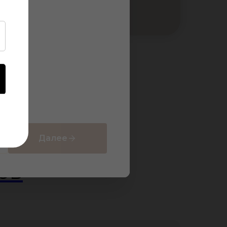
Далее
ов