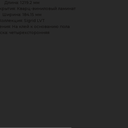
Длина: 1219.2 мм
крытия: Кварц-виниловый ламинат
Ширина: 184.15 мм
Коллекция: Sigrid LVT
ения: На клей к основанию пола
ска: четырехсторонняя