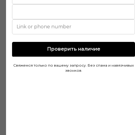
помогли подобрать идеальный вариант для
моей квартиры. Цены адекватные, а
качество товара на высоте. Доставка была
быстрой и аккуратной, монтаж тоже прошел
без проблем благодаря рекомендациям
специалистов.
Проверить наличие
Свяжемся только по вашему запросу. Без спама и навязчивых
Дмитрий Горбачев
звонков.
10 апреля
Сделали заказ в Ставропольский край!
Очень граматные консультанты и
руководитель!Быстрая доставка, всё
хорошо упакованно!Отличное качество,
цвет что и выбирали👍Будем ещё