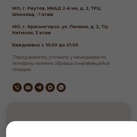
МО, г. Реутов, МКАД 2-й км, д. 2, ТРЦ
Шоколад, -1 этаж
МО, г. Красногорск, ул. Ленина, д. 2, ТЦ
Китмолл, 3 этаж
Ежедневно с 10:00 до 21:00
Перед визитом, уточните у менеджера по
телефону наличие образца понравившейся
позиции.