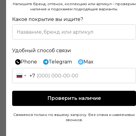
Напишите бренд, оттенок, коллекцию или артикул – проверим
наличие и подскажем подходящие варианты.
Какое покрытие вы ищите?
Отзывы наших клиентов
Удобный способ связи
Phone
Telegram
Max
Покупал напольное покрытие в этом
магазине и остался доволен. Консультанты
+7
действительно разбираются в своем деле и
помогли подобрать идеальный вариант для
моей квартиры. Цены адекватные, а
Проверить наличие
качество товара на высоте. Доставка была
быстрой и аккуратной, монтаж тоже прошел
Свяжемся только по вашему запросу. Без спама и навязчивых
без проблем благодаря рекомендациям
звонков.
специалистов.