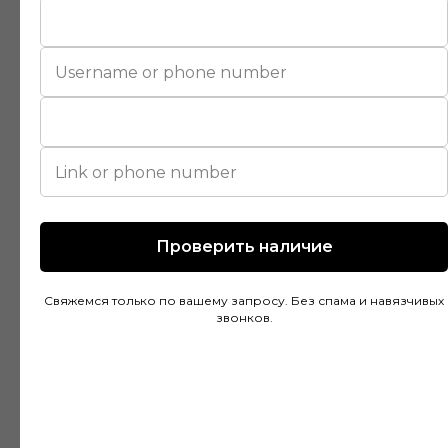
Покупал напольное покрытие в этом
магазине и остался доволен. Консультанты
действительно разбираются в своем деле и
помогли подобрать идеальный вариант для
моей квартиры. Цены адекватные, а
качество товара на высоте. Доставка была
быстрой и аккуратной, монтаж тоже прошел
без проблем благодаря рекомендациям
Проверить наличие
специалистов.
Свяжемся только по вашему запросу. Без спама и навязчивых
звонков.
Дмитрий Горбачев
10 апреля