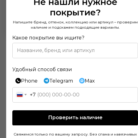
Не нашли нужное
покрытие?
Напишите бренд, оттенок, коллекцию или артикул – проверим
наличие и подскажем подходящие варианты.
Какое покрытие вы ищите?
Удобный способ связи
Отзывы наших клиентов
Phone
Telegram
Max
+7
Покупал напольное покрытие в этом
магазине и остался доволен. Консультанты
Проверить наличие
действительно разбираются в своем деле и
помогли подобрать идеальный вариант для
моей квартиры. Цены адекватные, а
Свяжемся только по вашему запросу. Без спама и навязчивых