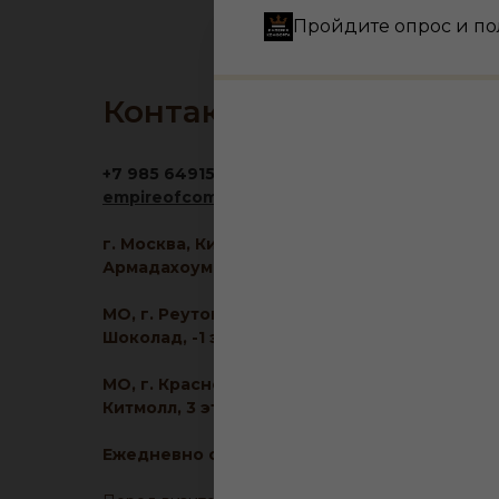
Пройдите опрос и по
Контакты
+7 985 6491516
empireofcomfort@yandex.ru
г. Москва, Кировоградская ул., 11, корп. 1, ТЦ
Армадахоум, 1 этаж
МО, г. Реутов, МКАД 2-й км, д. 2, ТРЦ
Шоколад, -1 этаж
МО, г. Красногорск, ул. Ленина, д. 2, ТЦ
Китмолл, 3 этаж
Ежедневно с 10:00 до 21:00