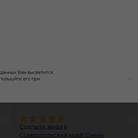
 данных Вам высветится
пользуйте его при
тзывы наших клиент
Сделали заказ в
Ставропольский край! Очень