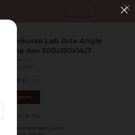
Search
Cart
Menu
нглийская Lab Arte Angle
Флора лак 500х150х14/3
Lab Arte
SKU:
43597
6 779
р.
/
1 m²
Купить
Бренд: Lab Arte
дора: LMAN14150500Uls4Flor
Код сайта: 218078