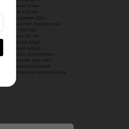
Толщина: 14 мм
Длина: 500 мм
Порода дерева: Дуб
ные покрытия: Паркет-елка
Тон: Светлый
Ширина: 150 мм
Коллекция: Angle
Селекция: Натур
новидность: Английская
п соединения: шип-паз
ска: четырехсторонняя
ия: Двухслойная (дуб+фанера)