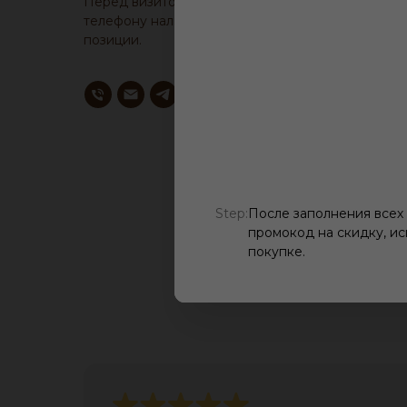
Перед визитом, уточните у менеджера по
телефону наличие образца понравившейся
позиции.
Step:
После заполнения всех
промокод на скидку, ис
покупке.
О