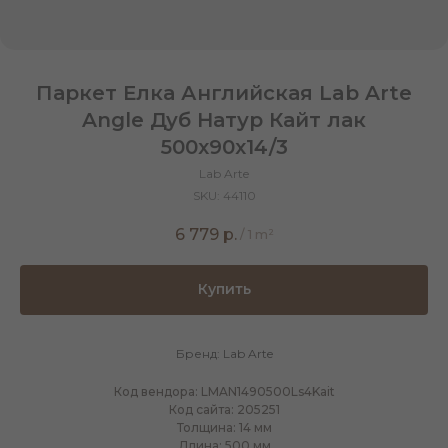
Паркет Елка Английская Lab Arte
Angle Дуб Натур Кайт лак
500х90х14/3
Lab Arte
SKU:
44110
6 779
р.
/
1 m²
Купить
Бренд: Lab Arte
Код вендора: LMAN1490500Ls4Kait
Код сайта: 205251
Толщина: 14 мм
Длина: 500 мм