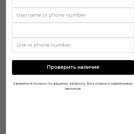
Покупал напольное покрытие в этом
магазине и остался доволен. Консультанты
действительно разбираются в своем деле и
помогли подобрать идеальный вариант для
моей квартиры. Цены адекватные, а
качество товара на высоте. Доставка была
быстрой и аккуратной, монтаж тоже прошел
без проблем благодаря рекомендациям
специалистов.
Проверить наличие
Свяжемся только по вашему запросу. Без спама и навязчивых
Дмитрий Горбачев
звонков.
10 апреля
Сделали заказ в Ставропольский край!
Очень граматные консультанты и