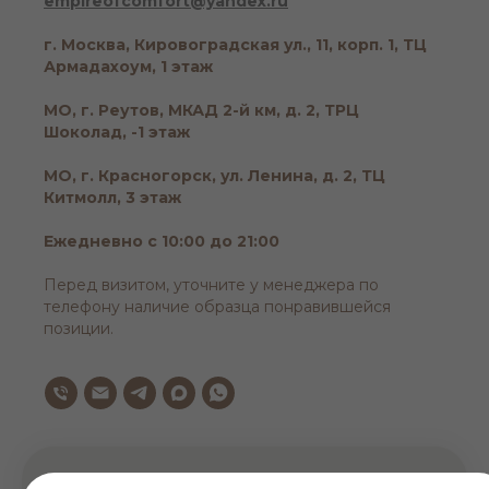
empireofcomfort@yandex.ru
г. Москва, Кировоградская ул., 11, корп. 1, ТЦ
Армадахоум, 1 этаж
МО, г. Реутов, МКАД 2-й км, д. 2, ТРЦ
Шоколад, -1 этаж
МО, г. Красногорск, ул. Ленина, д. 2, ТЦ
Китмолл, 3 этаж
Ежедневно с 10:00 до 21:00
Перед визитом, уточните у менеджера по
телефону наличие образца понравившейся
позиции.