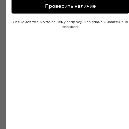
Проверить наличие
Покупал напольное покрытие в этом
Свяжемся только по вашему запросу. Без спама и навязчивых
магазине и остался доволен. Консультанты
звонков.
действительно разбираются в своем деле и
помогли подобрать идеальный вариант для
моей квартиры. Цены адекватные, а
качество товара на высоте. Доставка была
быстрой и аккуратной, монтаж тоже прошел
без проблем благодаря рекомендациям
специалистов.
Дмитрий Горбачев
10 апреля