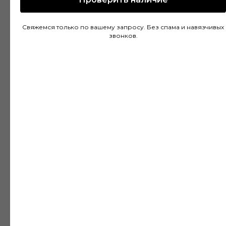
Покупал напольное покрытие в этом
магазине и остался доволен. Консультанты
Свяжемся только по вашему запросу. Без спама и навязчивых
действительно разбираются в своем деле и
звонков.
помогли подобрать идеальный вариант для
моей квартиры. Цены адекватные, а
качество товара на высоте. Доставка была
быстрой и аккуратной, монтаж тоже прошел
без проблем благодаря рекомендациям
специалистов.
Дмитрий Горбачев
10 апреля
Сделали заказ в Ставропольский край!
Очень граматные консультанты и