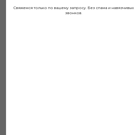
Свяжемся только по вашему запросу. Без спама и навязчивых
звонков.
Покупал напольное покрытие в этом
магазине и остался доволен. Консультанты
действительно разбираются в своем деле и
помогли подобрать идеальный вариант для
моей квартиры. Цены адекватные, а
качество товара на высоте. Доставка была
быстрой и аккуратной, монтаж тоже прошел
без проблем благодаря рекомендациям
специалистов.
Дмитрий Горбачев
10 апреля