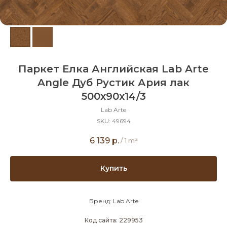
Паркет Елка Английская Lab Arte
Angle Дуб Рустик Ария лак
500х90х14/3
Lab Arte
SKU:
49694
6 139
р.
/
1 m²
Купить
Бренд: Lab Arte
Код сайта: 229953