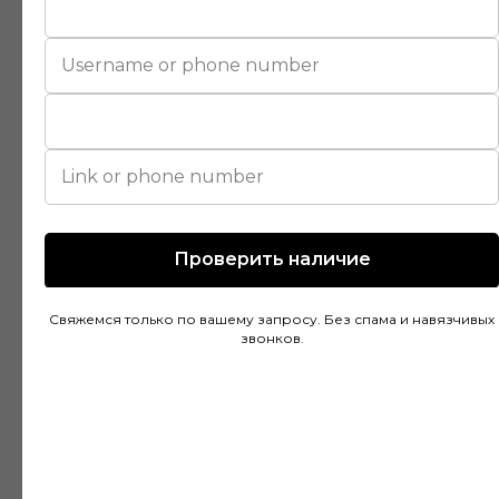
Покупал напольное покрытие в этом
магазине и остался доволен. Консультанты
действительно разбираются в своем деле и
помогли подобрать идеальный вариант для
моей квартиры. Цены адекватные, а
качество товара на высоте. Доставка была
быстрой и аккуратной, монтаж тоже прошел
без проблем благодаря рекомендациям
специалистов.
Проверить наличие
Свяжемся только по вашему запросу. Без спама и навязчивых
звонков.
Дмитрий Горбачев
10 апреля
Сделали заказ в Ставропольский край!