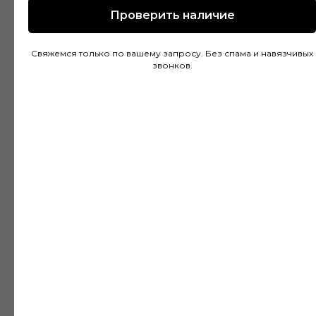
Проверить наличие
Покупал напольное покрытие в этом
Свяжемся только по вашему запросу. Без спама и навязчивых
магазине и остался доволен. Консультанты
звонков.
действительно разбираются в своем деле и
помогли подобрать идеальный вариант для
моей квартиры. Цены адекватные, а
качество товара на высоте. Доставка была
быстрой и аккуратной, монтаж тоже прошел
без проблем благодаря рекомендациям
специалистов.
Дмитрий Горбачев
10 апреля