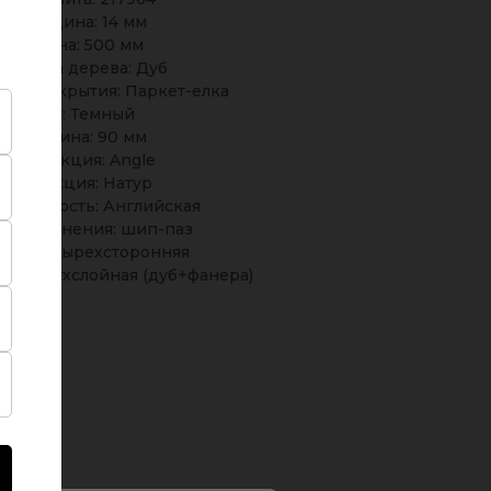
Толщина: 14 мм
Длина: 500 мм
Порода дерева: Дуб
ные покрытия: Паркет-елка
Тон: Темный
Ширина: 90 мм
Коллекция: Angle
Селекция: Натур
новидность: Английская
п соединения: шип-паз
ска: четырехсторонняя
ия: Двухслойная (дуб+фанера)