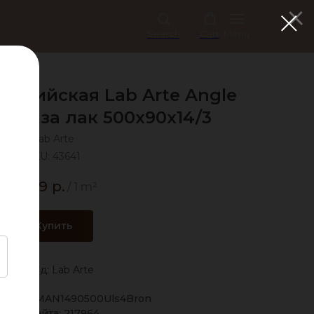
Search
Cart
Menu
нглийская Lab Arte Angle
Бронза лак 500х90х14/3
Lab Arte
SKU:
43641
6 779
р.
/
1 m²
Купить
Бренд: Lab Arte
дора: LMAN1490500Uls4Bron
Код сайта: 217964