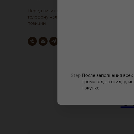
Перед визитом, уточните у менеджера по
телефону наличие образца понравившейся
позиции.
Step:
После заполнения всех
промокод на скидку, ис
покупке.
О