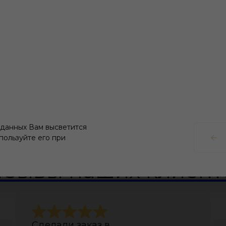
 данных Вам высветится
пользуйте его при
тзывы наших клиент
Сделали заказ в