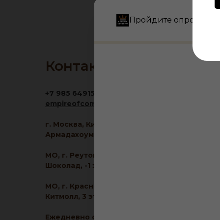
Пройдите опрос и по
Контакты
+7 985 6491516
empireofcomfort@yandex.ru
г. Москва, Кировоградская ул., 11, корп. 1, ТЦ
Армадахоум, 1 этаж
МО, г. Реутов, МКАД 2-й км, д. 2, ТРЦ
Шоколад, -1 этаж
МО, г. Красногорск, ул. Ленина, д. 2, ТЦ
Китмолл, 3 этаж
Ежедневно с 10:00 до 21:00