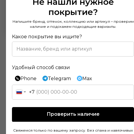
Не нашли нужное
покрытие?
Напишите бренд, оттенок, коллекцию или артикул – проверим
наличие и подскажем подходящие варианты.
Какое покрытие вы ищите?
Удобный способ связи
Отзывы наших клиентов
Phone
Telegram
Max
+7
Покупал напольное покрытие в этом
магазине и остался доволен. Консультанты
Проверить наличие
действительно разбираются в своем деле и
помогли подобрать идеальный вариант для
моей квартиры. Цены адекватные, а
Свяжемся только по вашему запросу. Без спама и навязчивых