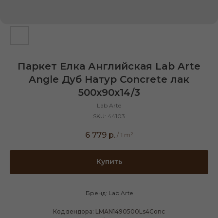
Паркет Елка Английская Lab Arte
Angle Дуб Натур Concrete лак
500х90х14/3
Lab Arte
SKU:
44103
6 779
р.
/
1 m²
Купить
Бренд: Lab Arte
Код вендора: LMAN1490500Ls4Conc