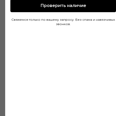
Проверить наличие
Покупал напольное покрытие в этом
Свяжемся только по вашему запросу. Без спама и навязчивых
магазине и остался доволен. Консультанты
звонков.
действительно разбираются в своем деле и
помогли подобрать идеальный вариант для
моей квартиры. Цены адекватные, а
качество товара на высоте. Доставка была
быстрой и аккуратной, монтаж тоже прошел
без проблем благодаря рекомендациям
специалистов.
Дмитрий Горбачев
10 апреля