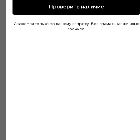
Проверить наличие
Покупал напольное покрытие в этом
Свяжемся только по вашему запросу. Без спама и навязчивых
магазине и остался доволен. Консультанты
звонков.
действительно разбираются в своем деле и
помогли подобрать идеальный вариант для
моей квартиры. Цены адекватные, а
качество товара на высоте. Доставка была
быстрой и аккуратной, монтаж тоже прошел
без проблем благодаря рекомендациям
специалистов.
Дмитрий Горбачев
10 апреля