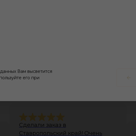
 данных Вам высветится
пользуйте его при
тзывы наших клиент
Сделали заказ в
Ставропольский край! Очень