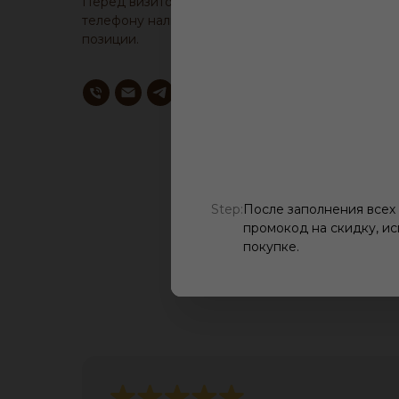
Перед визитом, уточните у менеджера по
телефону наличие образца понравившейся
позиции.
Step:
После заполнения всех
промокод на скидку, ис
покупке.
О