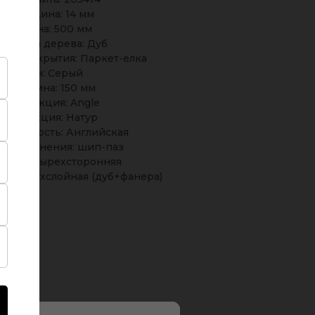
Толщина: 14 мм
Длина: 500 мм
Порода дерева: Дуб
ные покрытия: Паркет-елка
Тон: Серый
Ширина: 150 мм
Коллекция: Angle
Селекция: Натур
новидность: Английская
п соединения: шип-паз
ска: четырехсторонняя
ия: Двухслойная (дуб+фанера)