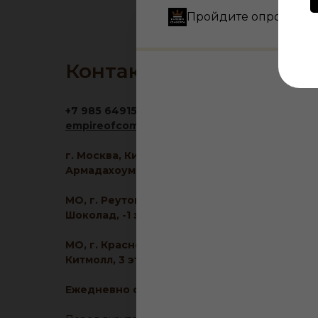
Пройдите опрос и по
Контакты
+7 985 6491516
empireofcomfort@yandex.ru
г. Москва, Кировоградская ул., 11, корп. 1, ТЦ
Армадахоум, 1 этаж
МО, г. Реутов, МКАД 2-й км, д. 2, ТРЦ
Шоколад, -1 этаж
МО, г. Красногорск, ул. Ленина, д. 2, ТЦ
Китмолл, 3 этаж
Ежедневно с 10:00 до 21:00