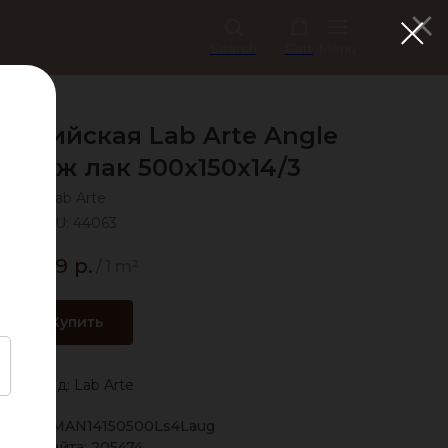
Search
Cart
Menu
нглийская Lab Arte Angle
Лаунж лак 500х150х14/3
Lab Arte
SKU:
44063
6 779
р.
/
1 m²
Купить
Бренд: Lab Arte
дора: LMAN14150500Ls4Laug
Код сайта: 205474