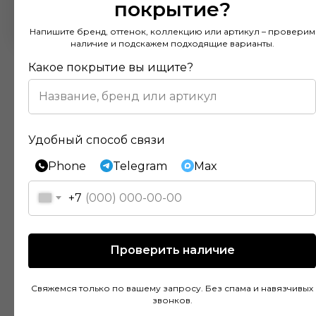
покрытие?
Напишите бренд, оттенок, коллекцию или артикул – проверим
наличие и подскажем подходящие варианты.
Какое покрытие вы ищите?
Удобный способ связи
Отзывы наших клиентов
Phone
Telegram
Max
+7
Покупал напольное покрытие в этом
магазине и остался доволен. Консультанты
действительно разбираются в своем деле и
помогли подобрать идеальный вариант для
Проверить наличие
моей квартиры. Цены адекватные, а
качество товара на высоте. Доставка была
Свяжемся только по вашему запросу. Без спама и навязчивых
быстрой и аккуратной, монтаж тоже прошел
звонков.
без проблем благодаря рекомендациям