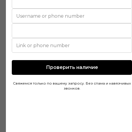
Покупал напольное покрытие в этом
магазине и остался доволен. Консультанты
действительно разбираются в своем деле и
помогли подобрать идеальный вариант для
моей квартиры. Цены адекватные, а
качество товара на высоте. Доставка была
быстрой и аккуратной, монтаж тоже прошел
без проблем благодаря рекомендациям
специалистов.
Проверить наличие
Свяжемся только по вашему запросу. Без спама и навязчивых
звонков.
Дмитрий Горбачев
10 апреля
Сделали заказ в Ставропольский край!
Очень граматные консультанты и