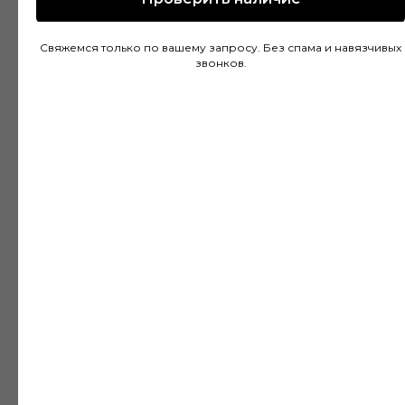
Покупал напольное покрытие в этом
магазине и остался доволен. Консультанты
Свяжемся только по вашему запросу. Без спама и навязчивых
действительно разбираются в своем деле и
звонков.
помогли подобрать идеальный вариант для
моей квартиры. Цены адекватные, а
качество товара на высоте. Доставка была
быстрой и аккуратной, монтаж тоже прошел
без проблем благодаря рекомендациям
специалистов.
Дмитрий Горбачев
10 апреля
Сделали заказ в Ставропольский край!
Очень граматные консультанты и