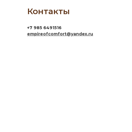
Контакты
+7 985 6491516
empireofcomfort@yandex.ru
г. Москва, Кировоградская ул., 11, корп. 1, ТЦ
Армадахоум, 1 этаж
МО, г. Реутов, МКАД 2-й км, д. 2, ТРЦ
Шоколад, -1 этаж
МО, г. Красногорск, ул. Ленина, д. 2, ТЦ
Китмолл, 3 этаж
Ежедневно с 10:00 до 21:00
Перед визитом, уточните у менеджера по
телефону наличие образца понравившейся
позиции.