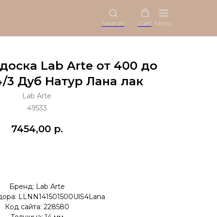
Search
Cart
Menu
оска Lab Arte от 400 до
4/3 Дуб Натур Лана лак
Lab Arte
49533
7454,00
р.
Купить
Бренд: Lab Arte
дора: LLNN141501500UlS4Lana
Код сайта: 228580