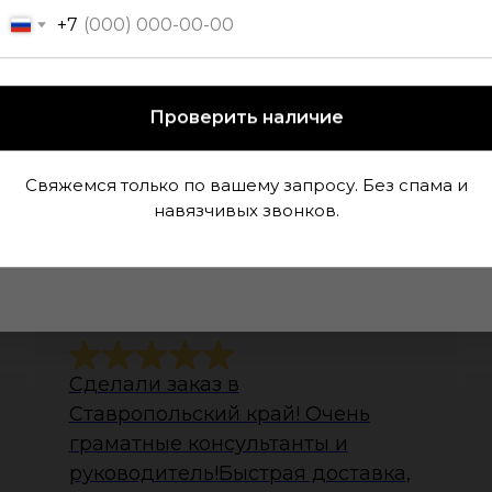
+7
Проверить наличие
Свяжемся только по вашему запросу. Без спама и
навязчивых звонков.
 данных Вам высветится
пользуйте его при
тзывы наших клиент
Сделали заказ в
Ставропольский край! Очень
граматные консультанты и
руководитель!Быстрая доставка,