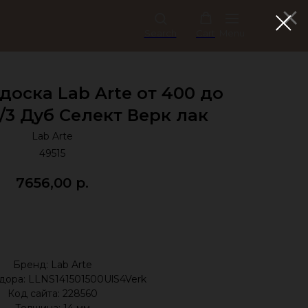
Search
Cart
Menu
оска Lab Arte от 400 до
4/3 Дуб Селект Верк лак
Lab Arte
49515
7656,00
р.
Купить
Бренд: Lab Arte
дора: LLNS141501500UlS4Verk
Код сайта: 228560