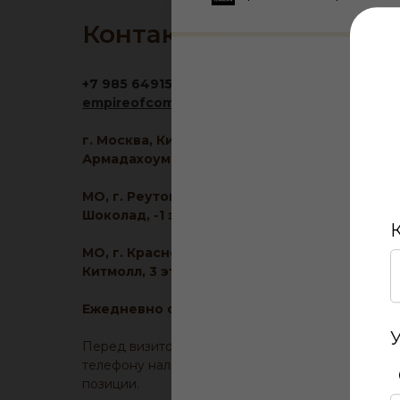
Контакты
+7 985 6491516
empireofcomfort@yandex.ru
г. Москва, Кировоградская ул., 11, корп. 1, ТЦ
Армадахоум, 1 этаж
МО, г. Реутов, МКАД 2-й км, д. 2, ТРЦ
Шоколад, -1 этаж
МО, г. Красногорск, ул. Ленина, д. 2, ТЦ
Китмолл, 3 этаж
Ежедневно с 10:00 до 21:00
Перед визитом, уточните у менеджера по
телефону наличие образца понравившейся
позиции.