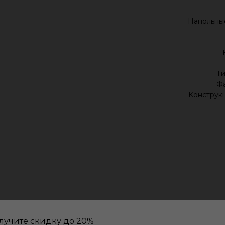
Напольны
Ти
Фа
Конструкц
лучите скидку до 20%