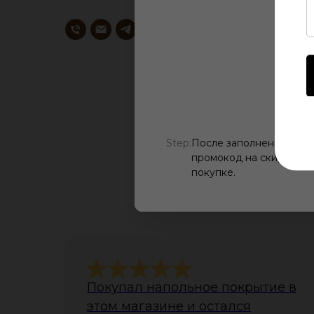
Step:
После заполнения всех
промокод на скидку, ис
О
покупке.
Покупал напольное покрытие в
этом магазине и остался