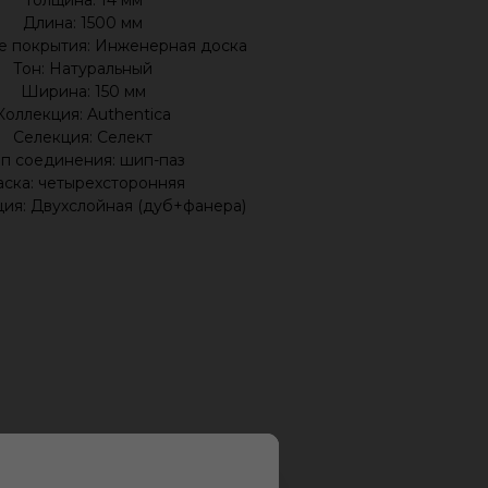
Толщина: 14 мм
Длина: 1500 мм
е покрытия: Инженерная доска
Тон: Натуральный
Ширина: 150 мм
Коллекция: Authentica
Селекция: Селект
п соединения: шип-паз
ска: четырехсторонняя
ия: Двухслойная (дуб+фанера)